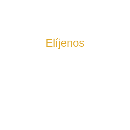
Elíjenos
Déjanos mostrarte la
belleza
del Perú