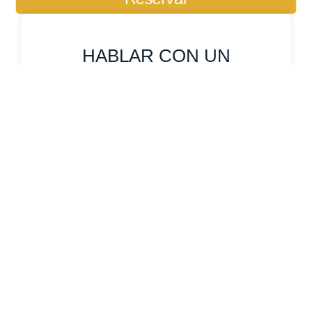
HABLAR CON UN
ESPECIALISTA
Uno de nuestros especialistas responderá a su
solicitud de viaje lo antes posible.
WhatsApp
Contactanos
Tour
Nombre