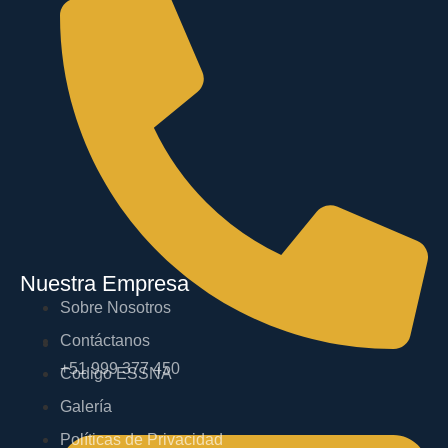
Nuestra Empresa
Sobre Nosotros
Contáctanos
+51 999 377 450
Codigo ESSNA
Galería
Políticas de Privacidad