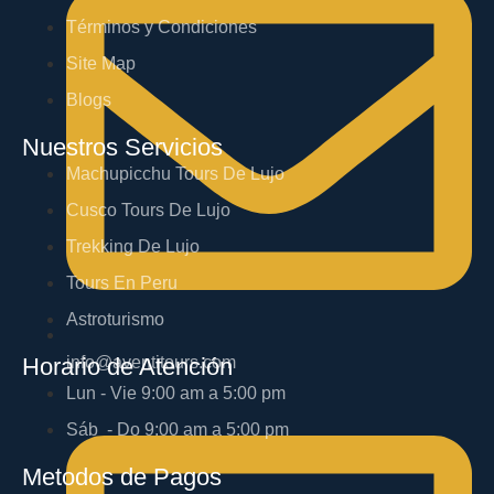
Términos y Condiciones
Site Map
Blogs
Nuestros Servicios
Machupicchu Tours De Lujo
Cusco Tours De Lujo
Trekking De Lujo
Tours En Peru
Astroturismo
info@aventitours.com
Horario de Atención
Lun - Vie 9:00 am a 5:00 pm
Sáb - Do 9:00 am a 5:00 pm
Metodos de Pagos